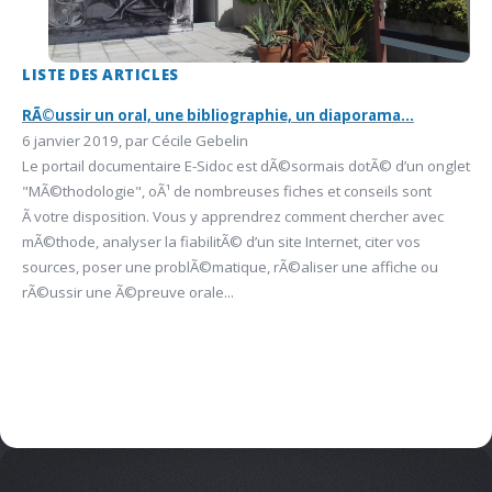
LISTE DES ARTICLES
RÃ©ussir un oral, une bibliographie, un diaporama...
6 janvier 2019, par Cécile Gebelin
Le portail documentaire E-Sidoc est dÃ©sormais dotÃ© d’un onglet
"MÃ©thodologie", oÃ¹ de nombreuses fiches et conseils sont
Ã votre disposition. Vous y apprendrez comment chercher avec
mÃ©thode, analyser la fiabilitÃ© d’un site Internet, citer vos
sources, poser une problÃ©matique, rÃ©aliser une affiche ou
rÃ©ussir une Ã©preuve orale...