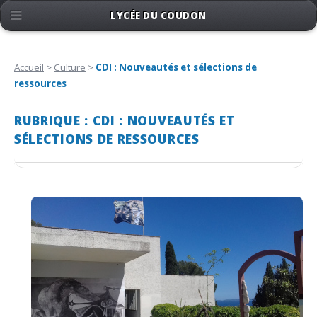
LYCÉE DU COUDON
Accueil
>
Culture
>
CDI : Nouveautés et sélections de
ressources
RUBRIQUE : CDI : NOUVEAUTÉS ET
SÉLECTIONS DE RESSOURCES