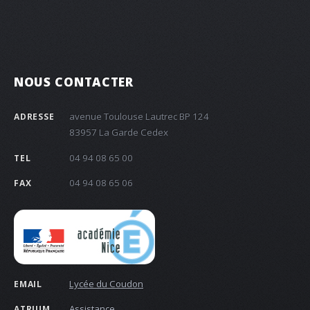
NOUS CONTACTER
avenue Toulouse Lautrec BP 124
ADRESSE
83957 La Garde Cedex
04 94 08 65 00
TEL
04 94 08 65 06
FAX
Lycée du Coudon
EMAIL
Assistance
ATRIUM