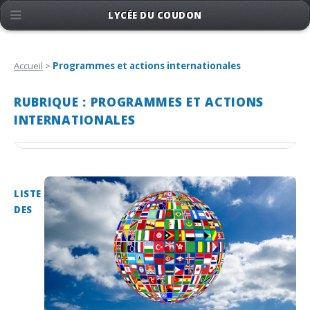
LYCÉE DU COUDON
Accueil
>
Programmes et actions internationales
RUBRIQUE : PROGRAMMES ET ACTIONS
INTERNATIONALES
LISTE
DES