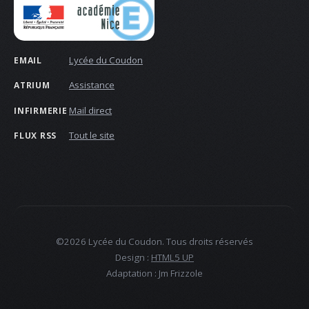
Lycée du Coudon
EMAIL
Assistance
ATRIUM
Mail direct
INFIRMERIE
Tout le site
FLUX RSS
©2026 Lycée du Coudon. Tous droits réservés
Design :
HTML5 UP
Adaptation : Jm Frizzole