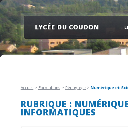
LYCÉE DU COUDON
L
Accueil
>
Formations
>
Pédagogie
>
Numérique et Sci
RUBRIQUE : NUMÉRIQUE
INFORMATIQUES