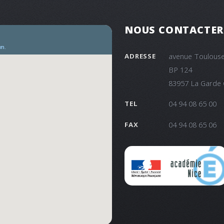
NOUS CONTACTER
avenue Toulouse
ADRESSE
BP 124
83957 La Garde
04 94 08 65 00
TEL
04 94 08 65 06
FAX