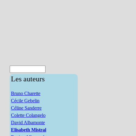
Les auteurs
Bruno Charette
Cécile Gebelin
Céline Sanderre
Colette Colangelo
David Albamonte
Elisabeth Mistral