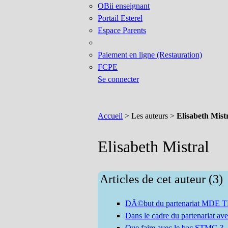
OBii enseignant
Portail Esterel
Espace Parents
Paiement en ligne (Restauration)
FCPE
Se connecter
Accueil
> Les auteurs >
Elisabeth Mist
Elisabeth Mistral
Articles de cet auteur (3)
DÃ©but du partenariat MDE T
Dans le cadre du partenariat 
Que faire avec le bac STMG ?