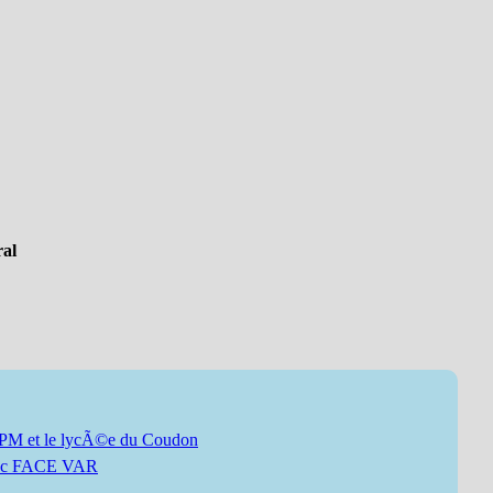
ral
PM et le lycÃ©e du Coudon
avec FACE VAR