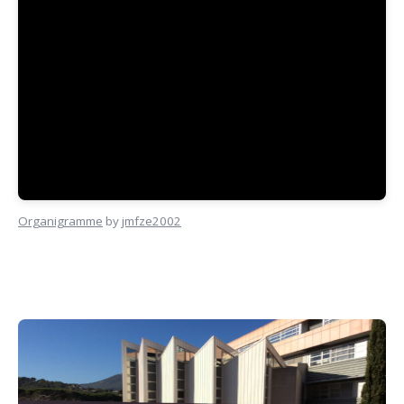
Organigramme
by
jmfze2002