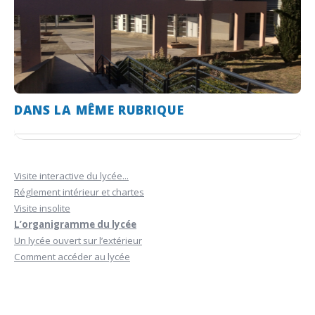
DANS LA MÊME RUBRIQUE
Visite interactive du lycée...
Réglement intérieur et chartes
Visite insolite
L’organigramme du lycée
Un lycée ouvert sur l’extérieur
Comment accéder au lycée